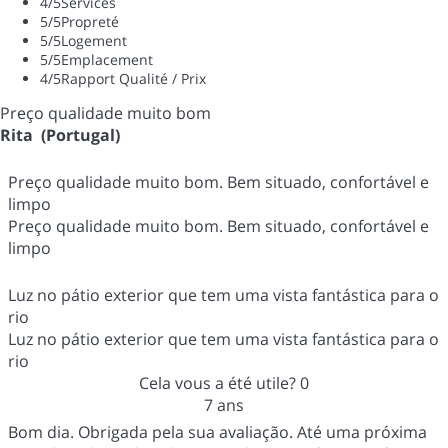
4
/5
Services
5
/5
Propreté
5
/5
Logement
5
/5
Emplacement
4
/5
Rapport Qualité / Prix
Preço qualidade muito bom
Rita (Portugal)
Preço qualidade muito bom. Bem situado, confortável e
limpo
Preço qualidade muito bom. Bem situado, confortável e
limpo
Luz no pátio exterior que tem uma vista fantástica para o
rio
Luz no pátio exterior que tem uma vista fantástica para o
rio
Cela vous a été utile?
0
7 ans
Bom dia. Obrigada pela sua avaliação. Até uma próxima