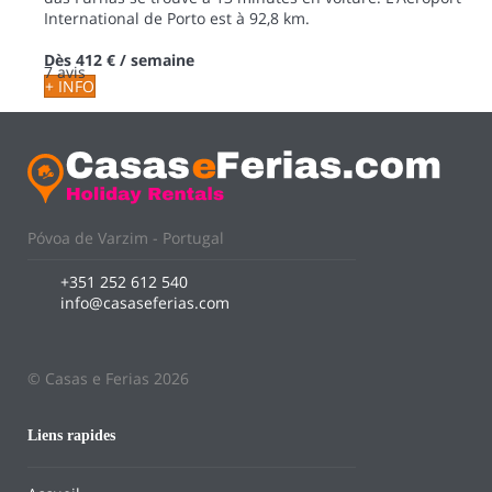
International de Porto est à 92,8 km.
Dès
412 €
/ semaine
7 avis
+ INFO
Póvoa de Varzim - Portugal
+351 252 612 540
info@casaseferias.com
© Casas e Ferias 2026
Liens rapides