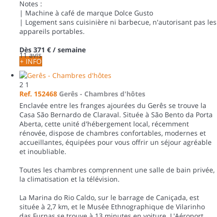
Notes :
| Machine à café de marque Dolce Gusto
| Logement sans cuisinière ni barbecue, n'autorisant pas les
appareils portables.
Dès
371 €
/ semaine
11 avis
+ INFO
2
1
Ref. 152468
Gerês -
Chambres d'hôtes
Enclavée entre les franges ajourées du Gerês se trouve la
Casa São Bernardo de Claraval. Située à São Bento da Porta
Aberta, cette unité d'hébergement local, récemment
rénovée, dispose de chambres confortables, modernes et
accueillantes, équipées pour vous offrir un séjour agréable
et inoubliable.
Toutes les chambres comprennent une salle de bain privée,
la climatisation et la télévision.
La Marina do Rio Caldo, sur le barrage de Caniçada, est
située à 2,7 km, et le Musée Ethnographique de Vilarinho
das Furnas se trouve à 13 minutes en voiture. L'Aéroport