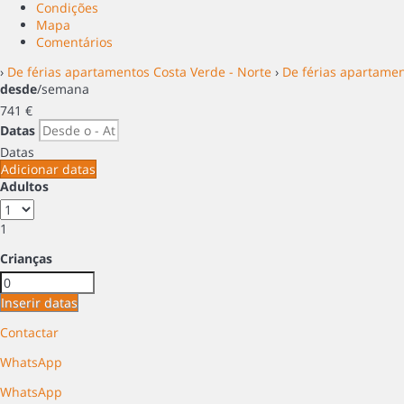
Condições
Mapa
Comentários
›
De férias apartamentos Costa Verde - Norte
›
De férias apartame
desde
/semana
741
€
Datas
Datas
Adicionar datas
Adultos
1
Crianças
Inserir datas
Contactar
WhatsApp
WhatsApp