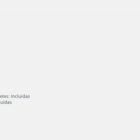
tes: Incluídas
luídas