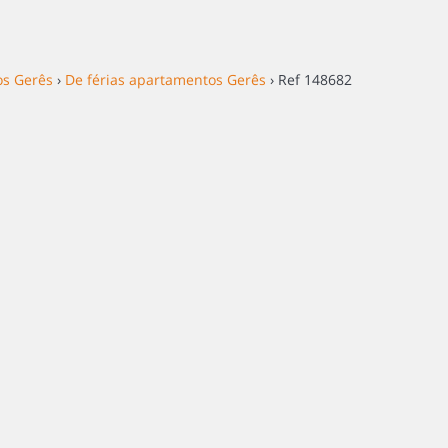
os Gerês
›
De férias apartamentos Gerês
› Ref 148682