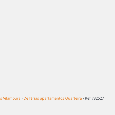
os Vilamoura
›
De férias apartamentos Quarteira
› Ref 732527