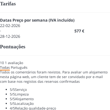
Tarifas
Datas
Preço por semana (IVA incluído)
22-02-2026
·
577 €
28-12-2026
Pontuações
10
1
avaliação
Todas
Português
Todos os comentários foram revistos. Para avaliar um alojamento
nesta página web, um cliente tem de ser convidado por e-mail
com base nos registos das reservas confirmadas
5
/5
Serviço
5
/5
Limpeza
5
/5
Alojamento
5
/5
Localização
4
/5
Relação qualidade-preço