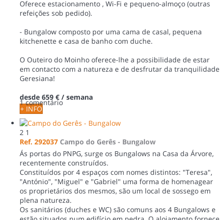
Oferece estacionamento , Wi-Fi e pequeno-almoço (outras
refeições sob pedido).
- Bungalow composto por uma cama de casal, pequena
kitchenette e casa de banho com duche.
O Outeiro do Moinho oferece-lhe a possibilidade de estar
em contacto com a natureza e de desfrutar da tranquilidade
Geresiana!
desde
659 €
/ semana
1 comentário
+ INFO
2
1
Ref. 292037
Campo do Gerês -
Bungalow
Ás portas do PNPG, surge os Bungalows na Casa da Árvore,
recentemente construídos.
Constituídos por 4 espaços com nomes distintos: "Teresa",
"António", "Miguel" e "Gabriel" uma forma de homenagear
os proprietários dos mesmos, são um local de sossego em
plena natureza.
Os sanitários (duches e WC) são comuns aos 4 Bungalows e
estão situados num edifício em pedra. O alojamento fornece