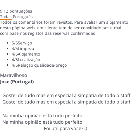
9
12
pontuações
Todas
Português
Todos os comentários foram revistos. Para avaliar um alojamento
nesta página web, um cliente tem de ser convidado por e-mail
com base nos registos das reservas confirmadas
5
/5
Serviço
4
/5
Limpeza
4
/5
Alojamento
4
/5
Localização
4
/5
Relação qualidade-preço
Maravilhoso
Jose (Portugal)
Gostei de tudo mas em especial a simpatia de todo o staff
Gostei de tudo mas em especial a simpatia de todo o staff
Na minha opinião está tudo perfeito
Na minha opinião está tudo perfeito
Foi util para você?
0