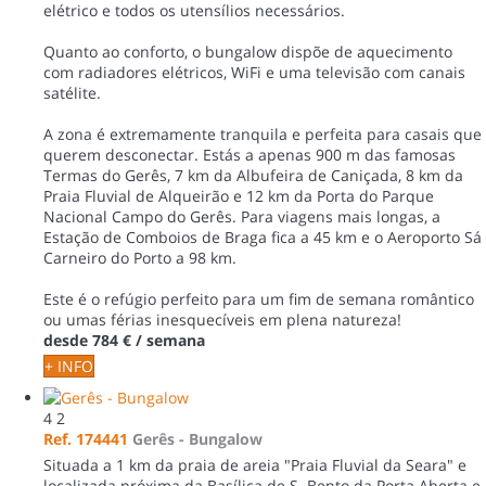
elétrico e todos os utensílios necessários.
Quanto ao conforto, o bungalow dispõe de aquecimento
com radiadores elétricos, WiFi e uma televisão com canais
satélite.
A zona é extremamente tranquila e perfeita para casais que
querem desconectar. Estás a apenas 900 m das famosas
Termas do Gerês, 7 km da Albufeira de Caniçada, 8 km da
Praia Fluvial de Alqueirão e 12 km da Porta do Parque
Nacional Campo do Gerês. Para viagens mais longas, a
Estação de Comboios de Braga fica a 45 km e o Aeroporto Sá
Carneiro do Porto a 98 km.
Este é o refúgio perfeito para um fim de semana romântico
ou umas férias inesquecíveis em plena natureza!
desde
784 €
/ semana
+ INFO
4
2
Ref. 174441
Gerês -
Bungalow
Situada a 1 km da praia de areia "Praia Fluvial da Seara" e
localizada próxima da Basílica de S. Bento da Porta Aberta e