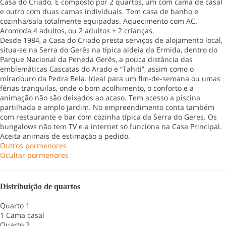
Casa do Criado. É composto por 2 quartos, um com cama de casal
e outro com duas camas individuais. Tem casa de banho e
cozinha/sala totalmente equipadas. Aquecimento com AC.
Acomoda 4 adultos, ou 2 adultos + 2 crianças.
Desde 1984, a Casa do Criado presta serviços de alojamento local,
situa-se na Serra do Gerês na típica aldeia da Ermida, dentro do
Parque Nacional da Peneda Gerês, a pouca distância das
emblemáticas Cascatas do Arado e “Tahiti”, assim como o
miradouro da Pedra Bela. Ideal para um fim-de-semana ou umas
férias tranquilas, onde o bom acolhimento, o conforto e a
animação não são deixados ao acaso. Tem acesso a piscina
partilhada e amplo jardim. No empreendimento conta também
com restaurante e bar com cozinha típica da Serra do Geres. Os
bungalows não tem TV e a internet só funciona na Casa Principal.
Aceita animais de estimação a pedido.
Outros pormenores
Ocultar pormenores
Distribuição de quartos
Quarto 1
1 Cama casal
Quarto 2