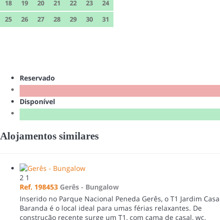
18
19
20
21
22
23
24
25
26
27
28
29
30
31
Reservado
Disponível
Alojamentos similares
2
1
Ref. 198453
Gerês -
Bungalow
Inserido no Parque Nacional Peneda Gerês, o T1 Jardim Casa
Baranda é o local ideal para umas férias relaxantes. De
construção recente surge um T1, com cama de casal, wc,