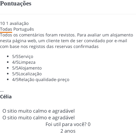
Pontuações
10
1
avaliação
Todas
Português
Todos os comentários foram revistos. Para avaliar um alojamento
nesta página web, um cliente tem de ser convidado por e-mail
com base nos registos das reservas confirmadas
5
/5
Serviço
4
/5
Limpeza
5
/5
Alojamento
5
/5
Localização
4
/5
Relação qualidade-preço
...
Célia
O sitio muito calmo e agradável
O sitio muito calmo e agradável
Foi util para você?
0
2 anos