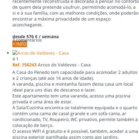
recentemente reconstruida e decorada a pensar no conforto
de quem dela pretende usufruir, permitindo acomodá-lo, a
si e à sua família, com as melhores condições, onde poderão
encontrar a máxima privacidade de um espaço
aconchegante.
desde
576 €
/ semana
3 comentários
+ INFO
4
1
Ref. 156243
Arcos de Valdevez -
Casa
A Casa do Penedo tem capacidade para acomodar 2 adultos
e 2 crianças (até aos 16 anos de idade).
A varanda, piscina e montanha fazem desta casa um local
ideal para uns dias de descanso e lazer.
Este apartamento tem uma varanda, acesso uma piscina
privada e uma área de estar.
A Sala/Cozinha encontra-se totalmente equipada e o quarto
contém uma cama de casal grande e um sofá-cama, ar
condicionado, TV, Roupeiro, WC privativo, permite também a
colocação de berço.
O acesso WIFI é gratuito e é possível, também, aceder a uma
piscina exterior partilhada assim como aos jardins.