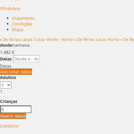
WhatsApp
Alojamento
Condições
Mapa
›
De férias casas Costa Verde - Norte
›
De férias casas Norte
›
De fé
desde
/semana
1.482
€
Datas
Datas
Adicionar datas
Adultos
1
Crianças
Inserir datas
Contactar