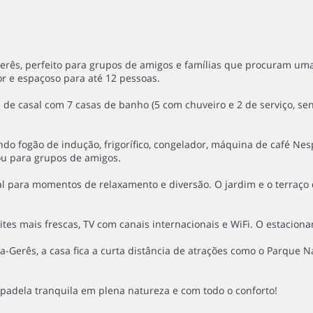
 Gerês, perfeito para grupos de amigos e famílias que procuram um
r e espaçoso para até 12 pessoas.
de casal com 7 casas de banho (5 com chuveiro e 2 de serviço, send
o fogão de indução, frigorífico, congelador, máquina de café Nesp
 ou para grupos de amigos.
ideal para momentos de relaxamento e diversão. O jardim e o terra
tes mais frescas, TV com canais internacionais e WiFi. O estacion
erês, a casa fica a curta distância de atrações como o Parque Nac
apadela tranquila em plena natureza e com todo o conforto!