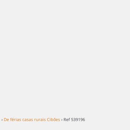
s
›
De férias casas rurais Cibões
› Ref 539196