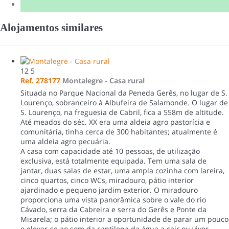
Alojamentos similares
12
5
Ref. 278177
Montalegre -
Casa rural
Situada no Parque Nacional da Peneda Gerês, no lugar de S.
Lourenço, sobranceiro à Albufeira de Salamonde. O lugar de
S. Lourenço, na freguesia de Cabril, fica a 558m de altitude.
Até meados do séc. XX era uma aldeia agro pastorícia e
comunitária, tinha cerca de 300 habitantes; atualmente é
uma aldeia agro pecuária.
A casa com capacidade até 10 pessoas, de utilização
exclusiva, está totalmente equipada. Tem uma sala de
jantar, duas salas de estar, uma ampla cozinha com lareira,
cinco quartos, cinco WCs, miradouro, pátio interior
ajardinado e pequeno jardim exterior. O miradouro
proporciona uma vista panorâmica sobre o vale do rio
Cávado, serra da Cabreira e serra do Gerês e Ponte da
Misarela; o pátio interior a oportunidade de parar um pouco
e elevar-se ao som da cantilena da água a cair ou viver