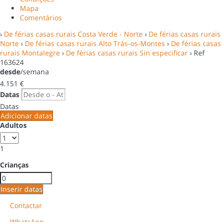
Mapa
Comentários
›
De férias casas rurais Costa Verde - Norte
›
De férias casas rurais
Norte
›
De férias casas rurais Alto Trás-os-Montes
›
De férias casas
rurais Montalegre
›
De férias casas rurais Sin especificar
› Ref
163624
desde
/semana
4.151
€
Datas
Datas
Adicionar datas
Adultos
1
Crianças
Inserir datas
Contactar
WhatsApp