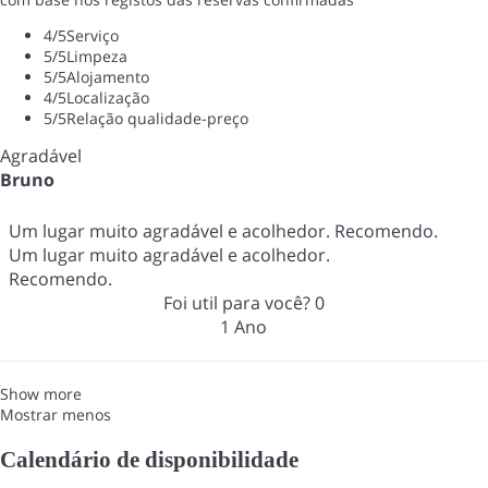
4
/5
Serviço
5
/5
Limpeza
5
/5
Alojamento
4
/5
Localização
5
/5
Relação qualidade-preço
Agradável
Bruno
Um lugar muito agradável e acolhedor. Recomendo.
Um lugar muito agradável e acolhedor.
Recomendo.
Foi util para você?
0
1 Ano
Show more
Mostrar menos
Calendário de disponibilidade