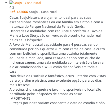
4
2
Ref. 182666
Soajo -
Casa rural
Casas SoajoNature, o alojamento ideal para as suas
escapadinhas românticas ou em família em sintonia com a
natureza do Parque Nacional da Peneda Gerês.
Decoradas e mobiladas com requinte e conforto, a Favo de
Mel e a Love Story, são um verdadeiro sonho tornado real
pelos seus hóspedes...
A Favo de Mel possui capacidade para 4 pessoas sendo
constituída por dois quartos (um com cama de casal e outro
com um beliche), disponibiliza uma cozinha totalmente
equipada e mobilada, uma casa-de-banho com duche de
hidromassagem, uma sala mobilada com televisão e lareira,
e o ar condicionado e Wi-Fi estão disponíveis em toda a
casa.
Não deixe de usufruir o fantástico jacuzzi interior com vistas
para o jardim e piscina, uma excelente opção para os dias
mais frescos!
A piscina, churrasqueira e jardim disponíveis no local são
partilhado pelos hóspedes de ambas as casas.
IMPORTANTE:
- Preços por noite variam consoante a data da estadia e não