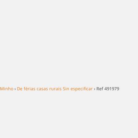
o Minho
›
De férias casas rurais Sin especificar
› Ref 491979