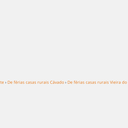
rte
›
De férias casas rurais Cávado
›
De férias casas rurais Vieira d