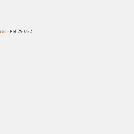
erês
› Ref 290732