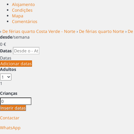
Alojamento
Condições
Mapa
Comentários
›
De férias quarto Costa Verde - Norte
›
De férias quarto Norte
›
De
desde
/semana
0
€
Datas
Datas
Adicionar datas
Adultos
1
Crianças
Inserir datas
Contactar
WhatsApp