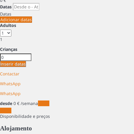
0
€
Datas
Datas
Adicionar datas
Adultos
1
Crianças
Inserir datas
Contactar
WhatsApp
WhatsApp
desde
0
€
/semana
Datas
Datas
Disponibilidade e preços
Alojamento