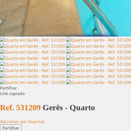
Partilhar
Link copiado
Ref. 531209
Gerês -
Quarto
Adicionar aos favoritos
Partilhar