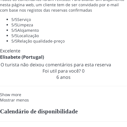
nesta página web, um cliente tem de ser convidado por e-mail
com base nos registos das reservas confirmadas
5
/5
Serviço
5
/5
Limpeza
5
/5
Alojamento
5
/5
Localização
5
/5
Relação qualidade-preço
Excelente
Elisabete (Portugal)
O turista não deixou comentários para esta reserva
Foi util para você?
0
6 anos
Show more
Mostrar menos
Calendário de disponibilidade