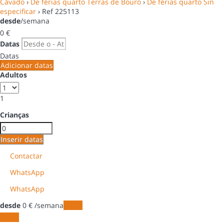
Cávado
›
De férias quarto Terras de Bouro
›
De férias quarto Sin
especificar
› Ref 225113
desde
/semana
0
€
Datas
Datas
Adicionar datas
Adultos
1
Crianças
Inserir datas
Contactar
WhatsApp
WhatsApp
desde
0
€
/semana
Datas
Datas