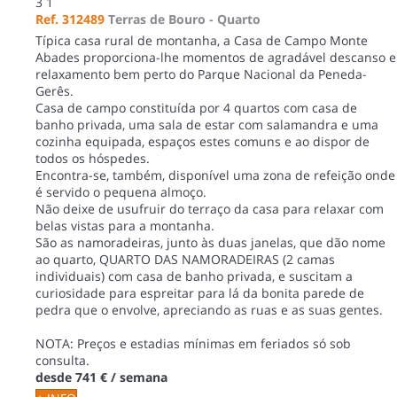
3
1
Ref. 312489
Terras de Bouro -
Quarto
Típica casa rural de montanha, a Casa de Campo Monte
Abades proporciona-lhe momentos de agradável descanso e
relaxamento bem perto do Parque Nacional da Peneda-
Gerês.
Casa de campo constituída por 4 quartos com casa de
banho privada, uma sala de estar com salamandra e uma
cozinha equipada, espaços estes comuns e ao dispor de
todos os hóspedes.
Encontra-se, também, disponível uma zona de refeição onde
é servido o pequena almoço.
Não deixe de usufruir do terraço da casa para relaxar com
belas vistas para a montanha.
São as namoradeiras, junto às duas janelas, que dão nome
ao quarto, QUARTO DAS NAMORADEIRAS (2 camas
individuais) com casa de banho privada, e suscitam a
curiosidade para espreitar para lá da bonita parede de
pedra que o envolve, apreciando as ruas e as suas gentes.
NOTA: Preços e estadias mínimas em feriados só sob
consulta.
desde
741 €
/ semana