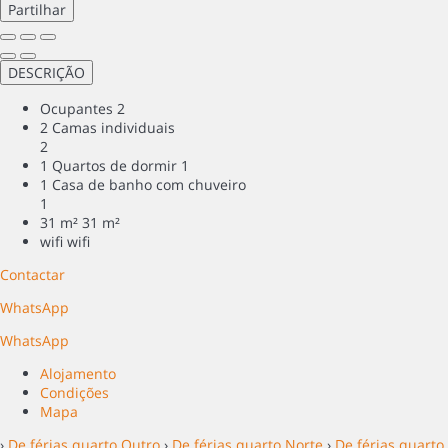
Partilhar
DESCRIÇÃO
Ocupantes
2
2 Camas individuais
2
1 Quartos de dormir
1
1 Casa de banho com chuveiro
1
31 m²
31 m²
wifi
wifi
Contactar
WhatsApp
WhatsApp
Alojamento
Condições
Mapa
›
De férias quarto Outro
›
De férias quarto Norte
›
De férias quarto