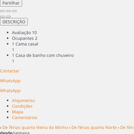
Partilhar
DESCRIÇÃO
Avaliação
10
Ocupantes
2
1 Cama casal
1
1 Casa de banho com chuveiro
1
Contactar
WhatsApp
WhatsApp
Alojamento
Condições
Mapa
Comentários
›
De férias quarto Vieira do Minho
›
De férias quarto Norte
›
De fér
desde
/semana