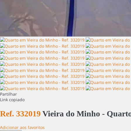
Partilhar
Link copiado
Ref. 332019
Vieira do Minho -
Quart
Adicionar aos favoritos