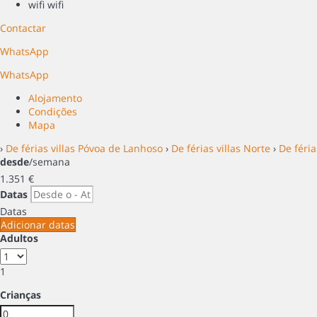
wifi
wifi
Contactar
WhatsApp
WhatsApp
Alojamento
Condições
Mapa
›
De férias villas Póvoa de Lanhoso
›
De férias villas Norte
›
De féria
desde
/semana
1.351
€
Datas
Datas
Adicionar datas
Adultos
1
Crianças