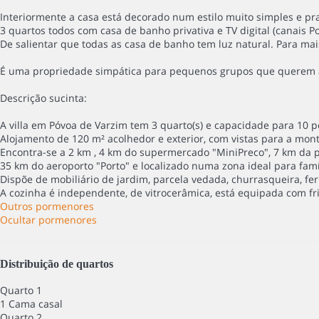
Interiormente a casa está decorado num estilo muito simples e p
3 quartos todos com casa de banho privativa e TV digital (canais P
De salientar que todas as casa de banho tem luz natural. Para mai
É uma propriedade simpática para pequenos grupos que querem al
Descrição sucinta:
A villa em Póvoa de Varzim tem 3 quarto(s) e capacidade para 10 p
Alojamento de 120 m² acolhedor e exterior, com vistas para a mont
Encontra-se a 2 km , 4 km do supermercado "MiniPreco", 7 km da pr
35 km do aeroporto "Porto" e localizado numa zona ideal para famíl
Dispõe de mobiliário de jardim, parcela vedada, churrasqueira, fe
A cozinha é independente, de vitrocerâmica, está equipada com frig
Outros pormenores
Ocultar pormenores
Distribuição de quartos
Quarto 1
1 Cama casal
Quarto 2