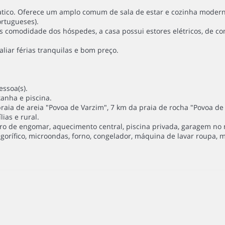
ratico. Oferece um amplo comum de sala de estar e cozinha modern
ortugueses).
s comodidade dos hóspedes, a casa possui estores elétricos, de co
iar férias tranquilas e bom preço.
essoa(s).
anha e piscina.
aia de areia "Povoa de Varzim", 7 km da praia de rocha "Povoa de 
ias e rural.
rro de engomar, aquecimento central, piscina privada, garagem no m
orífico, microondas, forno, congelador, máquina de lavar roupa, má