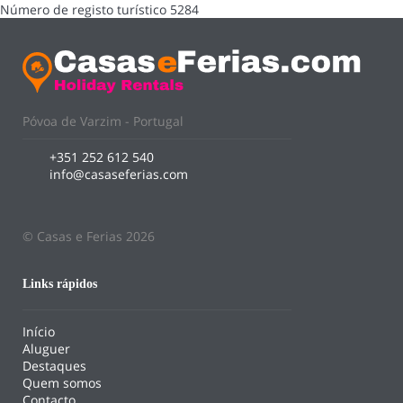
Número de registo turístico
5284
Póvoa de Varzim - Portugal
+351 252 612 540
info@casaseferias.com
© Casas e Ferias 2026
Links rápidos
Início
Aluguer
Destaques
Quem somos
Contacto