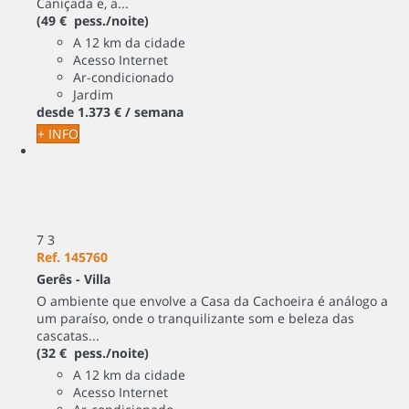
Caniçada e, a...
(49 € pess./noite)
A 12 km da cidade
Acesso Internet
Ar-condicionado
Jardim
desde
1.373 €
/ semana
+ INFO
7
3
Ref. 145760
Gerês -
Villa
O ambiente que envolve a Casa da Cachoeira é análogo a
um paraíso, onde o tranquilizante som e beleza das
cascatas...
(32 € pess./noite)
A 12 km da cidade
Acesso Internet