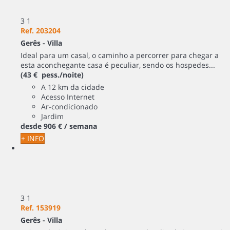
3
1
Ref. 203204
Gerês -
Villa
Ideal para um casal, o caminho a percorrer para chegar a
esta aconchegante casa é peculiar, sendo os hospedes...
(43 € pess./noite)
A 12 km da cidade
Acesso Internet
Ar-condicionado
Jardim
desde
906 €
/ semana
+ INFO
3
1
Ref. 153919
Gerês -
Villa