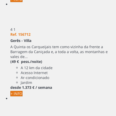
4
1
Ref. 156712
Gerês -
Villa
A Quinta os Carqueijais tem como vizinha da frente a
Barragem da Caniçada e, a toda a volta, as montanhas e
vales de...
(49 € pess./noite)
A 12 km da cidade
Acesso Internet
Ar-condicionado
Jardim
desde
1.373 €
/ semana
+ INFO