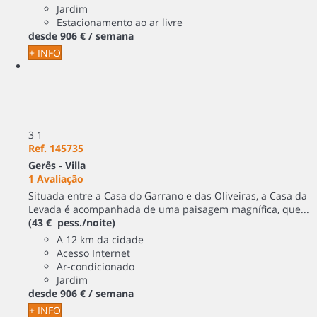
Jardim
Estacionamento ao ar livre
desde
906 €
/ semana
+ INFO
3
1
Ref. 145735
Gerês -
Villa
1 Avaliação
Situada entre a Casa do Garrano e das Oliveiras, a Casa da
Levada é acompanhada de uma paisagem magnífica, que...
(43 € pess./noite)
A 12 km da cidade
Acesso Internet
Ar-condicionado
Jardim
desde
906 €
/ semana
+ INFO