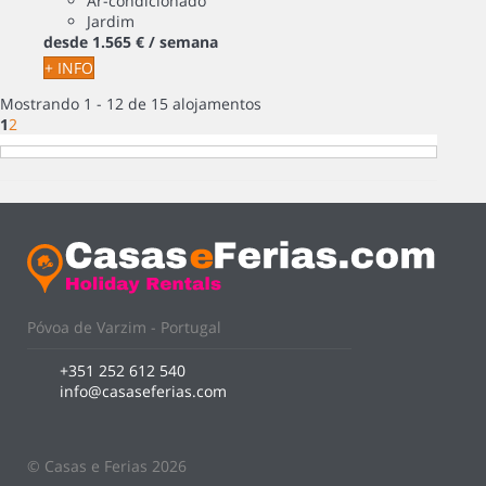
Ar-condicionado
Jardim
desde
1.565 €
/ semana
+ INFO
Mostrando 1 - 12 de 15 alojamentos
1
2
Póvoa de Varzim - Portugal
+351 252 612 540
info@casaseferias.com
© Casas e Ferias 2026