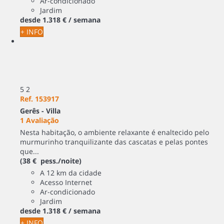
Ar-condicionado
Jardim
desde
1.318 €
/ semana
+ INFO
5
2
Ref. 153917
Gerês -
Villa
1 Avaliação
Nesta habitação, o ambiente relaxante é enaltecido pelo
murmurinho tranquilizante das cascatas e pelas pontes
que...
(38 € pess./noite)
A 12 km da cidade
Acesso Internet
Ar-condicionado
Jardim
desde
1.318 €
/ semana
+ INFO