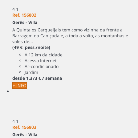
4
1
Ref. 156802
Gerês -
Villa
A Quinta os Carqueijais tem como vizinha da frente a
Barragem da Caniçada e, a toda a volta, as montanhas e
vales de...
(49 € pess./noite)
A 12 km da cidade
Acesso Internet
Ar-condicionado
Jardim
desde
1.373 €
/ semana
+ INFO
4
1
Ref. 156803
Gerês -
Villa