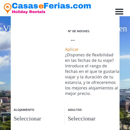
M
BÚSQUEDA FLEXIBLE
e
n
Viva una experiencia inolvidable en
u
Nº DE NOCHES:
Portugal
Aplicar
La mejor opción para sus vacaciones
¿Dispones de flexibilidad
en las fechas de tu viaje?
Introduce el rango de
fechas en el que te gustaría
viajar y la duración de tu
estancia, y te ofreceremos
los mejores alojamientos al
mejor precio.
ALOJAMIENTO
ADULTOS