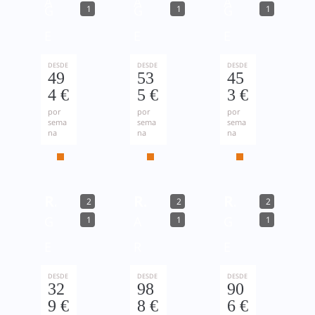
A
A
A
G
G
G
1
1
1
E
E
E
R
R
R
DESDE
DESDE
DESDE
49
53
45
Ê
Ê
Ê
4 €
5 €
3 €
S
S
S
por
por
por
sema
sema
sema
na
na
na
Ref. 145515
Ref. 145620
Ref. 145717
2
2
2
G
A
G
1
1
1
E
R
E
R
C
R
DESDE
DESDE
DESDE
32
98
90
Ê
O
Ê
9 €
8 €
6 €