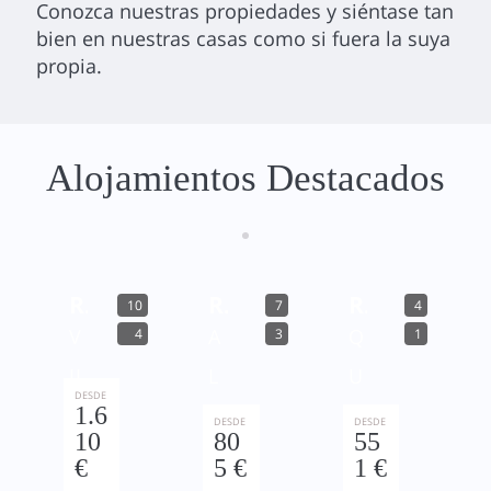
Conozca nuestras propiedades y siéntase tan
bien en nuestras casas como si fuera la suya
propia.
Alojamientos Destacados
Ref. 344273
Ref. 225063
Ref. 113405
10
7
4
V
A
Q
4
3
1
IL
L
U
DESDE
1.6
A
B
A
DESDE
DESDE
10
80
55
N
U
R
€
5 €
1 €