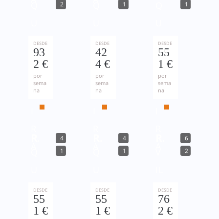
Q
Q
Q
2
1
1
U
U
U
A
A
A
DESDE
DESDE
DESDE
93
42
55
R
R
R
2 €
4 €
1 €
T
T
T
por
por
por
sema
sema
sema
na
na
na
E
E
E
I
I
I
R
R
R
Ref. 136216
Ref. 136624
Ref. 138399
4
4
6
A
A
A
Q
Q
V
1
1
2
U
U
IL
A
A
A
DESDE
DESDE
DESDE
55
55
76
R
R
M
1 €
1 €
2 €