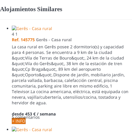
Alojamientos Similares
4
1
Ref. 145775
Gerês -
Casa rural
La casa rural en Gerês posee 2 dormitorio(s) y capacidad
para 4 personas. Se encuentra a 9 km de la ciudad
&quot;Vila de Terras de Bouro&quot;, 24 km de la ciudad
&quot;Vila do Gerês&quot;, 38 km de la estación de tren
&quot;Cp Braga&quot;, 89 km del aeropuerto
&quot;Oporto&quot;.Dispone de jardín, mobiliario jardín,
parcela vallada, barbacoa, calefacción central, piscina
comunitaria, parking aire libre en mismo edificio, 1
Televisor.La cocina americana, eléctrica, está equipada con
nevera, vajilla/cubertería, utensilios/cocina, tostadora y
hervidor de agua.
desde
453 €
/ semana
5 comentarios
+ INFO