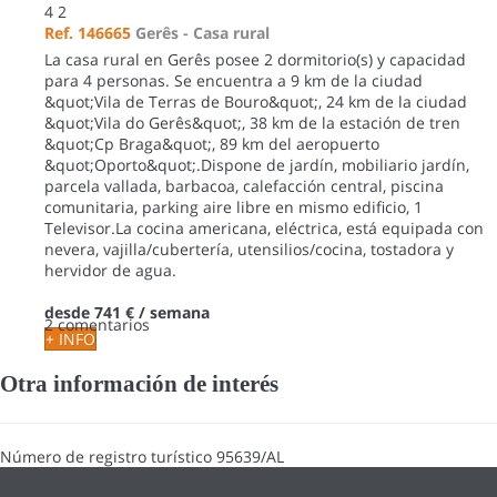
4
2
Ref. 146665
Gerês -
Casa rural
La casa rural en Gerês posee 2 dormitorio(s) y capacidad
para 4 personas. Se encuentra a 9 km de la ciudad
&quot;Vila de Terras de Bouro&quot;, 24 km de la ciudad
&quot;Vila do Gerês&quot;, 38 km de la estación de tren
&quot;Cp Braga&quot;, 89 km del aeropuerto
&quot;Oporto&quot;.Dispone de jardín, mobiliario jardín,
parcela vallada, barbacoa, calefacción central, piscina
comunitaria, parking aire libre en mismo edificio, 1
Televisor.La cocina americana, eléctrica, está equipada con
nevera, vajilla/cubertería, utensilios/cocina, tostadora y
hervidor de agua.
desde
741 €
/ semana
2 comentarios
+ INFO
Otra información de interés
Número de registro turístico
95639/AL